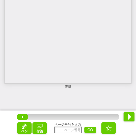
表紙
ページ番号を入力
GO
ペン
付箋